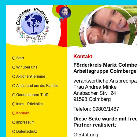
Kontakt
Start
Förderkreis Markt Colmbe
Wir über uns
Arbeitsgruppe Colmberge
Aktionen/Termine
verantwortliche Ansprechpar
Alles rund um die Familie
Frau Andrea Minke
Ansbacher Str. 24
Generationen-Treff
91598 Colmberg
Infos - Rückblick
Telefon: 09803/1487
Kontakt
Diese Seite wurde mit fre
Impressum
Partner realisiert:
Datenschutz
Gestaltung: